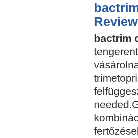
bactri
Review
bactrim 
tengerent
vásárolna
trimetopr
felfügges
needed.Ge
kombinác
fertőzése