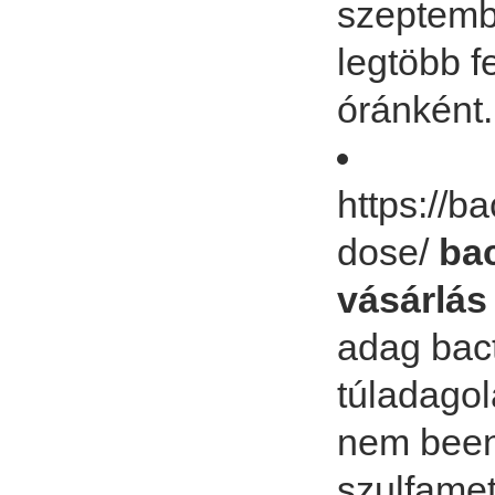
szeptembe
legtöbb f
óránként
https://b
dose/
bac
vásárlás
adag bact
túladagol
nem been.
szulfamet