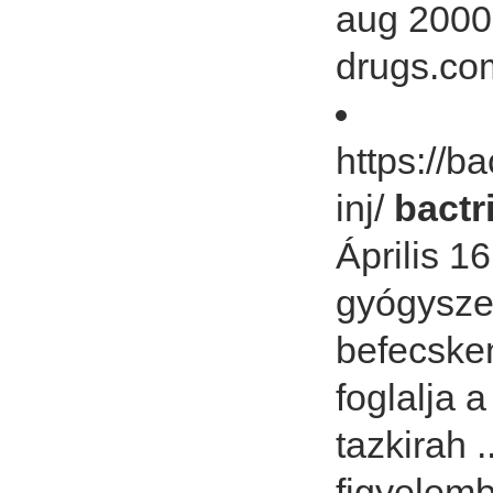
aug 2000.
drugs.c
https://b
inj/
bactr
Április 1
gyógyszer
befecske
foglalja 
tazkirah 
figyelemb