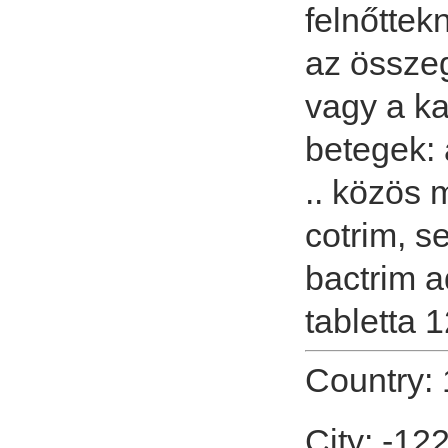
felnőttek
az összeg
vagy a k
betegek: 
.. közös 
cotrim, s
bactrim a
tabletta
Country: 
City: -12