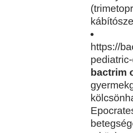
(trimetop
kábítósz
https://b
pediatric
bactrim 
gyermekgy
kölcsönha
Epocrates
betegség