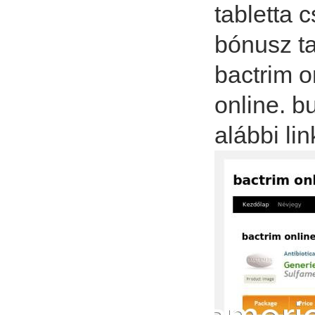
tabletta 
bónusz ta
bactrim o
online. b
alábbi li