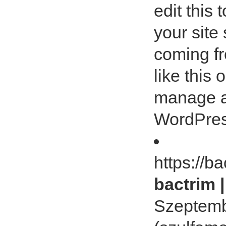
edit this 
your site
coming f
like this
manage al
WordPres
https://b
bactrim 
Szeptemb