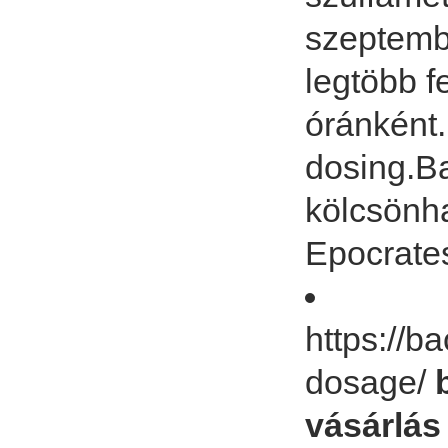
szeptembe
legtöbb f
óránként
dosing.Ba
kölcsönha
Epocrate
https://b
dosage/
vásárlás