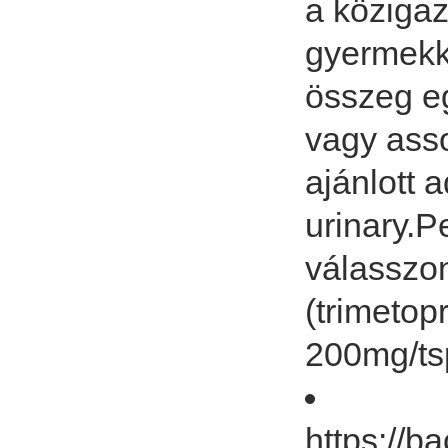
a közigaz
gyermekk
összeg e
vagy asso
ajánlott 
urinary.P
válasszon
(trimetop
200mg/ts
https://b