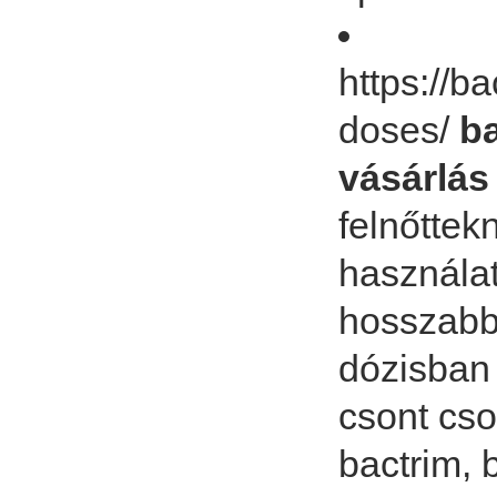
https://b
doses/
ba
vásárlás
felnőttek
használat
hosszabb
dózisban 
csont cso
bactrim, 