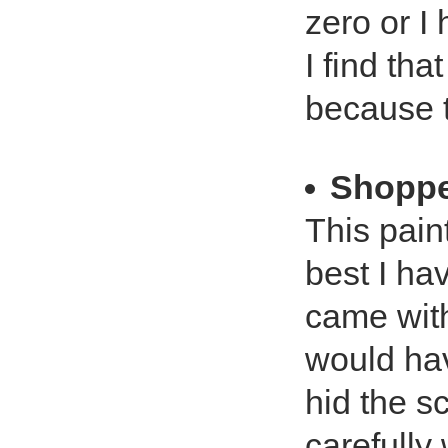
zero or I 
I find th
because 
Shoppe
This pain
best I hav
came with 
would have
hid the sc
carefully