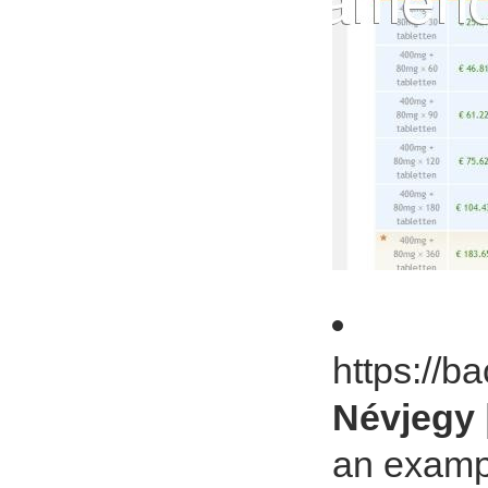
https://b
Névjegy 
an examp