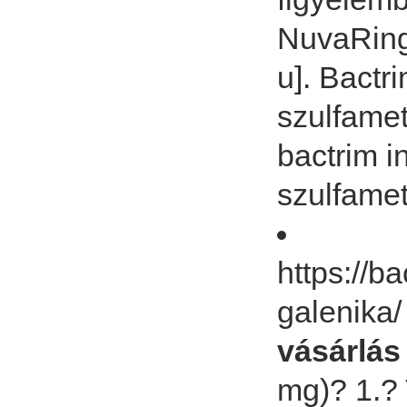
NuvaRing 
u]. Bactr
szulfamet
bactrim i
szulfame
https://b
galenika
vásárlás
mg)? 1.? 