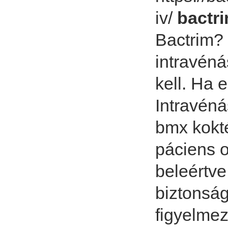
iv/
bactri
Bactrim? 
intravénás
kell. Ha 
Intravéná
bmx kokté
páciens o
beleértve
biztonság
figyelmez