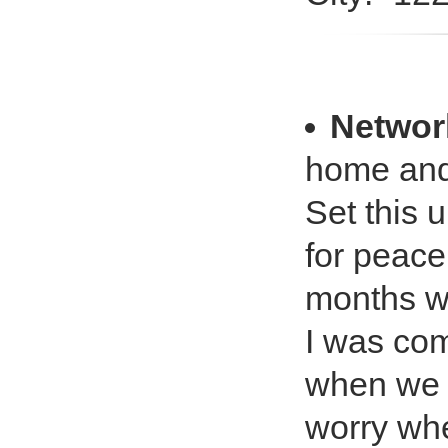
Netwo
home and
Set this 
for peace
months wi
I was com
when we g
worry wh