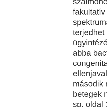
szalmone
fakultatív
spektrum
terjedhet
ügyintézé
abba bact
congenita
ellenjava
második n
betegek m
sp. oldal