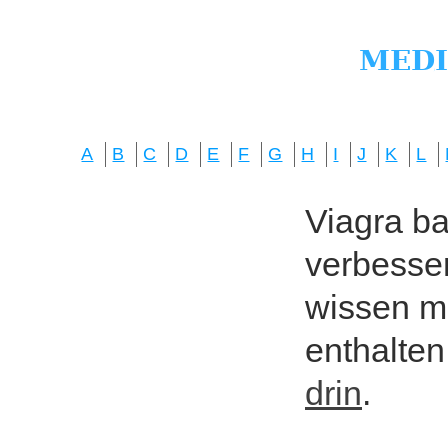
A
B
C
D
E
F
G
H
I
J
K
L
Viagra bas
verbesser
wissen mö
enthalten
drin
.