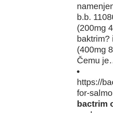
namenjen?
b.b. 1108
(200mg 40
baktrim? 
(400mg 80
Čemu je
https://b
for-salmo
bactrim 