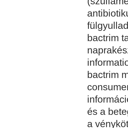
(szulfame
antibioti
fülgyulla
bactrim ta
naprakés
informat
bactrim m
consumer
informác
és a bet
a vénykö