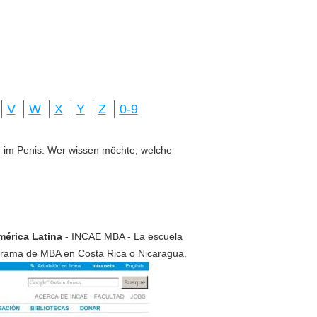
V
W
X
Y
Z
0-9
ung im Penis. Wer wissen möchte, welche
mérica Latina
- INCAE MBA - La escuela
ograma de MBA en Costa Rica o Nicaragua.