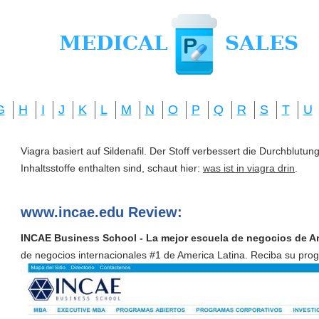
G
H
I
J
K
L
M
N
O
P
Q
R
S
T
U
Viagra basiert auf Sildenafil. Der Stoff verbessert die Durchblut
Inhaltsstoffe enthalten sind, schaut hier:
was ist in viagra drin
.
www.incae.edu Review:
INCAE Business School - La mejor escuela de negocios de A
de negocios internacionales #1 de America Latina. Reciba su pr