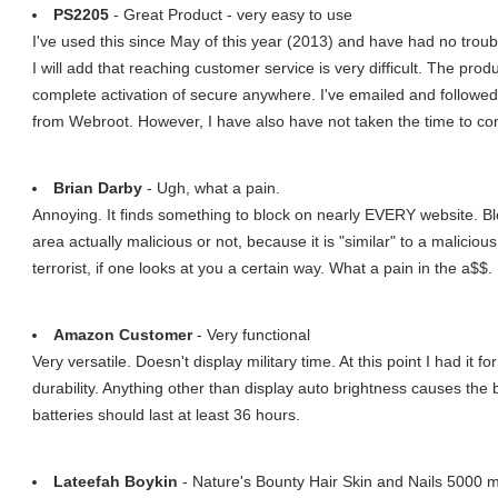
PS2205
- Great Product - very easy to use
I've used this since May of this year (2013) and have had no trouble 
I will add that reaching customer service is very difficult. The pro
complete activation of secure anywhere. I've emailed and followe
from Webroot. However, I have also have not taken the time to cont
Brian Darby
- Ugh, what a pain.
Annoying. It finds something to block on nearly EVERY website. Bl
area actually malicious or not, because it is "similar" to a maliciou
terrorist, if one looks at you a certain way. What a pain in the a$$.
Amazon Customer
- Very functional
Very versatile. Doesn't display military time. At this point I had it f
durability. Anything other than display auto brightness causes the ba
batteries should last at least 36 hours.
Lateefah Boykin
- Nature's Bounty Hair Skin and Nails 5000 m