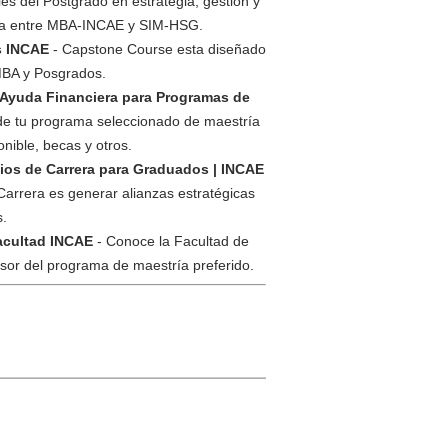
es del Postgrado en estrategia, gestión y
stría entre MBA-INCAE y SIM-HSG.
s INCAE
- Capstone Course esta diseñado
 MBA y Posgrados.
Ayuda Financiera para Programas de
 de tu programa seleccionado de maestría
nible, becas y otros.
cios de Carrera para Graduados | INCAE
Carrera es generar alianzas estratégicas
s.
Facultad INCAE
- Conoce la Facultad de
sor del programa de maestría preferido.