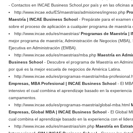
- Contactos en INCAE Business School,por país y en las oficinas a
http://www.incae.edu/ES/maestrias/admisiones/ingreso.php
Pro
Maestría | INCAE Business School
- Prepárate para el examen
sobre el proceso de aplicación a cualquier programa de maestría
http://www.incae.edu/es/maestrias/
Programas de Maestría |
mejor programa de maestría; Administración de Negocios (MBA),
Ejecutiva en Administración (EMBA).
http://www.incae.edu/es/maestrias/mba.php
Maestría en Admi
Business School
- Descubre el programa de Maestría en Admini
por qué es la mejor escuela de negocios de América Latina.
http://www.incae.edu/es/programas-maestria/mba-profesional.
Empresas, MBA Profesional | INCAE Business School
- El MBA
intensivo el cual combina el aprendizaje basado en la experiencia
campamentos.
http://www.incae.edu/es/programas-maestria/global-mba.html
Empresas, Global MBA | INCAE Business School
- El Global M
cual combina el aprendizaje basado en la experiencia con el lider
http://www.incae.edu/es/maestrias/sim.php
Maestría en Estrat