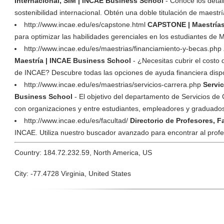
Internacional, SIM | INCAE Business School
- Conoce los detall
sostenibilidad internacional. Obtén una doble titulación de mae
http://www.incae.edu/es/capstone.html
CAPSTONE | Maestría
para optimizar las habilidades gerenciales en los estudiantes de
http://www.incae.edu/es/maestrias/financiamiento-y-becas.php
Maestría | INCAE Business School
- ¿Necesitas cubrir el costo
de INCAE? Descubre todas las opciones de ayuda financiera dispo
http://www.incae.edu/es/maestrias/servicios-carrera.php
Servi
Business School
- El objetivo del departamento de Servicios de 
con organizaciones y entre estudiantes, empleadores y graduado
http://www.incae.edu/es/facultad/
Directorio de Profesores, 
INCAE. Utiliza nuestro buscador avanzado para encontrar al profe
Country: 184.72.232.59, North America, US
City: -77.4728 Virginia, United States