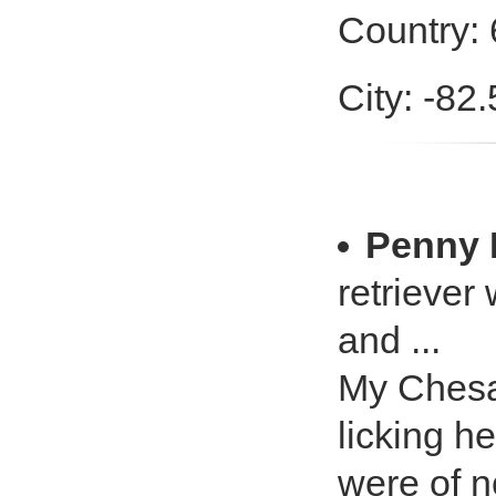
Country:
City: -82
Penny 
retriever
and ...
My Chesa
licking h
were of n