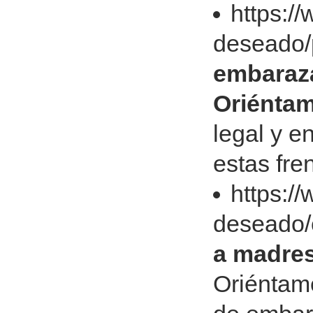
https:/
deseado/
embaraza
Oriénta
legal y e
estas fr
https:/
deseado/
a madres
Oriéntam