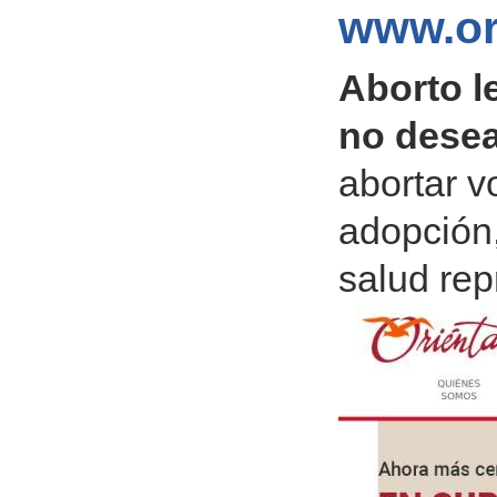
www.or
Aborto l
no dese
abortar v
adopción,
salud rep