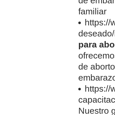
de embar
familiar
https:/
deseado/
para abo
ofrecemos
de aborto
embarazo
https:/
capacita
Nuestro g