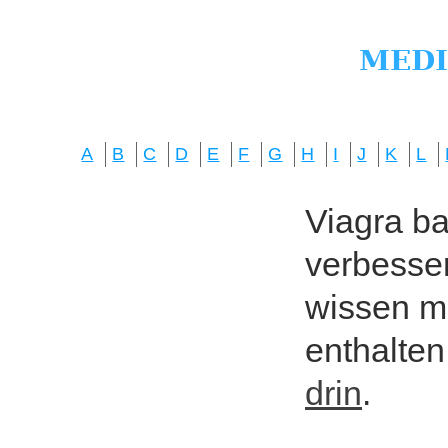
A
B
C
D
E
F
G
H
I
J
K
L
Viagra bas
verbesser
wissen mö
enthalten
drin
.