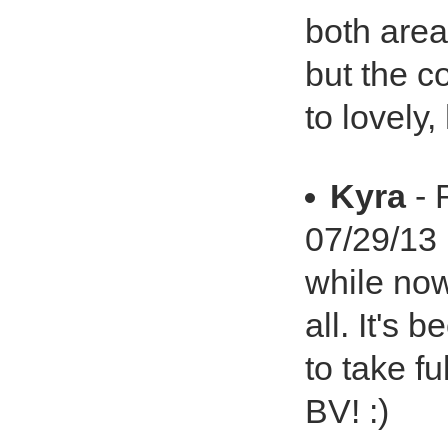
both area
but the c
to lovely
Kyra
- 
07/29/13 
while now
all. It's 
to take fu
BV! :)