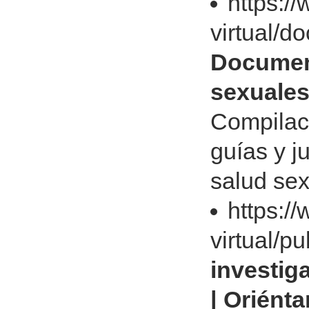
https:/
virtual/d
Documen
sexuales
Compilac
guías y j
salud sex
https:/
virtual/p
investig
| Oriént