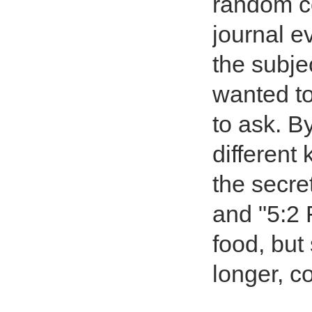
random co
journal ev
the subjec
wanted to
to ask. B
different 
the secre
and "5:2 
food, but 
longer, c