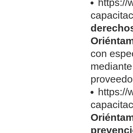
https:/
capacitac
derechos
Oriénta
con espec
mediante
proveedo
https:/
capacitac
Oriéntame
prevenci