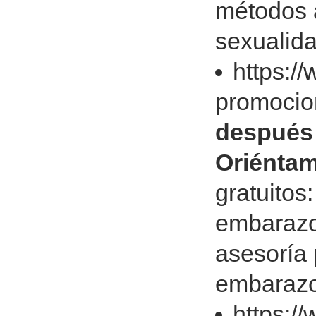
métodos a
sexualida
https:/
promocio
después 
Oriénta
gratuitos
embarazo 
asesoría 
embarazo 
https:/