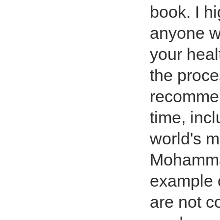
book. I h
anyone w
your heal
the proce
recommend
time, incl
world's m
Mohamma
example o
are not c