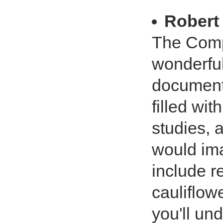
Rober
The Compl
wonderfull
document
filled wit
studies, 
would ima
include re
cauliflo
you'll un