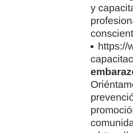
y capaci
profesion
conscient
https:/
capacita
embarazo
Oriéntame
prevenci
promoción
comunid